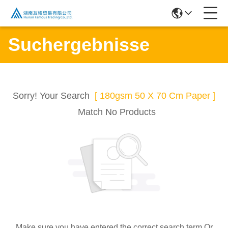
Suchergebnisse
Sorry! Your Search
[ 180gsm 50 X 70 Cm Paper ]
Match No Products
Make sure you have entered the correct search term Or