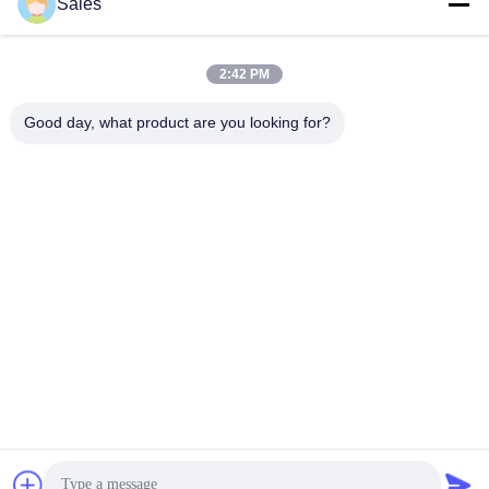
Sales
Unser Newsletter
2:42 PM
Abonnieren Sie unseren Newsletter für Rabatte und mehr.
Good day, what product are you looking for?
Kontakt Mit Uns
Datenschutzrichtlinie
|
Sitemap
| China gut Qualität Florist
Wrapping Paper Lieferant. Urheberrecht © 2022-2026 Hunan