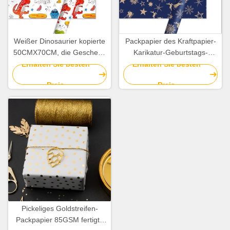
Weißer Dinosaurier kopierte
Packpapier des Kraftpapier-
50CMX70CM, die Geschenk
Karikatur-Geburtstags-
Papierrolle für Spielwaren-
Packpapier-Blatt-
Erhalten Sie besten
Erhalten Sie besten
Paket einwickeln
Weihnachten8gsm
Preis
Preis
Pickeliges Goldstreifen-
Packpapier 85GSM fertigte