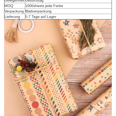
Gelegenheit
Geburtstag
MOQ
1000sheets jede Farbe
Verpackung
Blattverpackung
Lieferung
5-7 Tage auf Lager