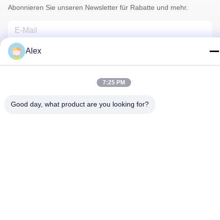
Abonnieren Sie unseren Newsletter für Rabatte und mehr.
Alex
7:25 PM
Good day, what product are you looking for?
Kontakt Mit Uns
Datenschutzrichtlinie
|
Sitemap
| China gut Qualität Florist
Wrapping Paper Lieferant. Urheberrecht © 2022-2026 Hunan
Famous Trading Co., Ltd. - Alle. Alle Rechte vorbehalten.