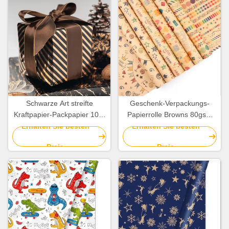
Schwarze Art streifte
Geschenk-Verpackungs-
Kraftpapier-Packpapier 10m
Papierrolle Browns 80gsm
rollen Weihnachtspapier
Kraftpapier bedeckt
Erhalten Sie besten
Erhalten Sie besten
Soem
50X70cm alles- Gute zum
Preis
Preis
Geburtstagmuster