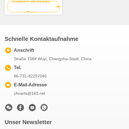
für Geschenkpaket
Erhalten Sie besten
besonders an
Preis
Schnelle Kontaktaufnahme
Anschrift
Straße 158# Wuyi, Changsha-Stadt, China
Tel.
86-731-82297046
E-Mail-Adresse
chnarts@163.net
Unser Newsletter