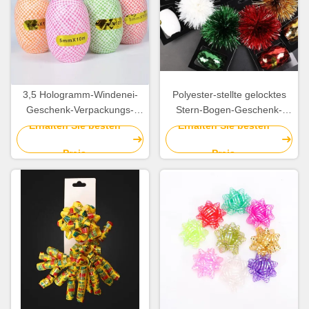
3,5 Hologramm-Windenei-
Polyester-stellte gelocktes
Geschenk-Verpackungs-
Stern-Bogen-Geschenk-
Band-Streifen-Dekoration
Verpackungs-Band 100%
Erhalten Sie besten
Erhalten Sie besten
des Zoll-pp.
0.5cm für Geburtstags-
Preis
Preis
Dekoration ein