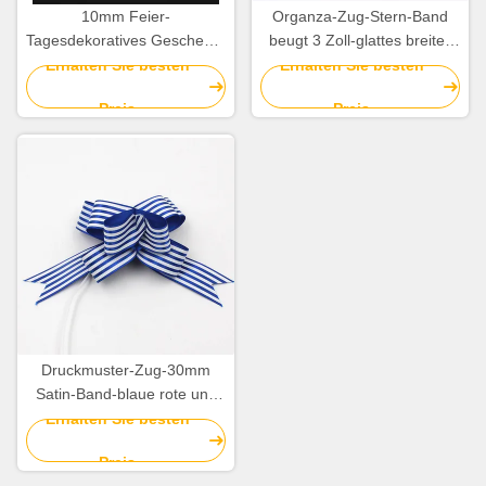
10mm Feier-
Organza-Zug-Stern-Band
Tagesdekoratives Geschenk-
beugt 3 Zoll-glattes breites
Verpackungs-Band-gelockter
Weihnachtsband
Erhalten Sie besten
Erhalten Sie besten
Band-Geschenk-Bogen
Preis
Preis
Druckmuster-Zug-30mm
Satin-Band-blaue rote und
weiße gestreifte
Erhalten Sie besten
Weihnachtsbögen
Preis