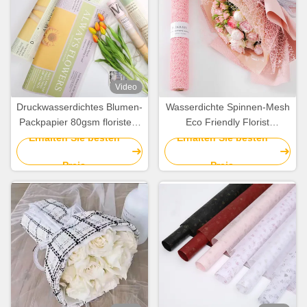
Video
Druckwasserdichtes Blumen-
Wasserdichte Spinnen-Mesh
Packpapier 80gsm floristen-
Eco Friendly Florist
Wrapping Papers
Wrapping-Papier-Rolle
Erhalten Sie besten
Erhalten Sie besten
58cmx58cm
50cm*5Y
Preis
Preis