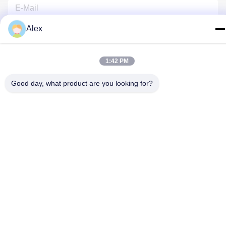
Alex
1:42 PM
Good day, what product are you looking for?
Kontakt Mit Uns
Datenschutzrichtlinie
|
Sitemap
| China gut Qualität Florist
Wrapping Paper Lieferant. Urheberrecht © 2022-2026 Hunan
Famous Trading Co., Ltd. - Alle. Alle Rechte vorbehalten.