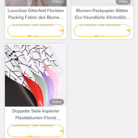
Video
Video
Luxuriöse Gitterfeld Floristen
Blumen-Packpapier-Blätter
Packing Fabric des Blumen-
Eco freundliche 60cmx60cm
Blumenstrauß-Packpapier-
nicht gesponnene für
Erhalten Sie besten
Erhalten Sie besten
Gewebe-150cmx50cm
Blumenstrauß
Preis
Preis
Video
Doppelte Seite kopierter
Plastikblumen-Florist
Wrapping Paper 58cm*58cm
Erhalten Sie besten
Preis