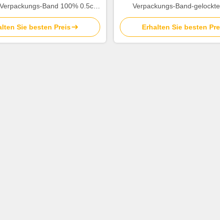
Verpackungs-Band 100% 0.5cm
Verpackungs-Band-gelockte
Geburtstags-Dekoration ein
Geschenk-Bogen
lten Sie besten Preis
Erhalten Sie besten Pre