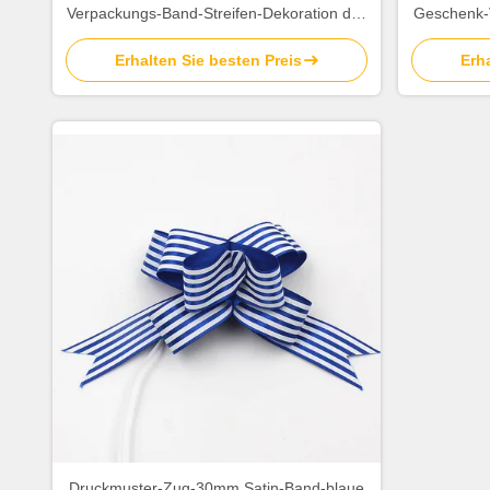
Verpackungs-Band-Streifen-Dekoration des
Geschenk-
Zoll-pp.
für 
Erhalten Sie besten Preis
Erha
Druckmuster-Zug-30mm Satin-Band-blaue