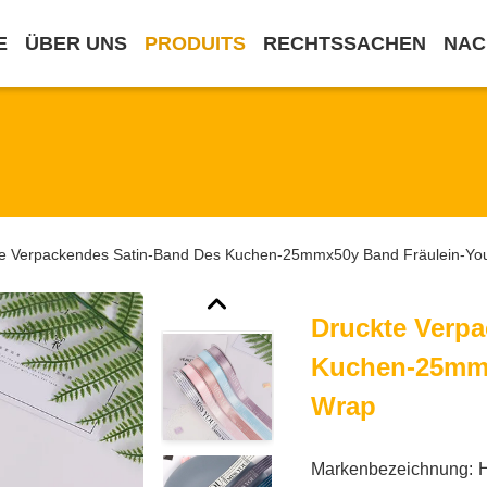
E
ÜBER UNS
PRODUITS
RECHTSSACHEN
NAC
e Verpackendes Satin-Band Des Kuchen-25mmx50y Band Fräulein-You
Druckte Verp
Kuchen-25mmx
Wrap
Markenbezeichnung: