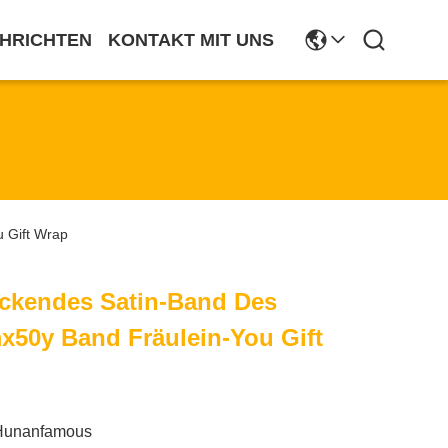
HRICHTEN
KONTAKT MIT UNS
 Gift Wrap
ackendes Satin-Band Des
50y Band Fräulein-You Gift
Hunanfamous