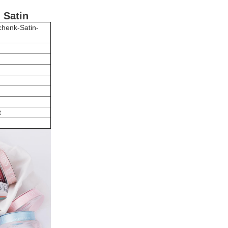
 Satin
chenk-Satin-
t