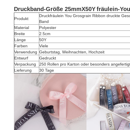
Druck
band-Größe 25mmX50Y
fräulein-You
Druckfräulein You Grosgrain Ribbon druckte Ges
Produkt
Band
Material
Polyester
Breite
2.5cm
Länge
50Y
Farben
Viele
Verwendung
Geburtstag, Weihnachten, Hochzeit
Entwurf
Gedruckt
Verpackung
250 Rollen pro Karton oder besonders angefertig
Lieferung
30 Tage