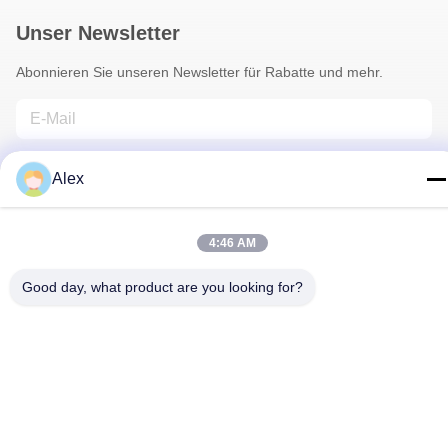
Unser Newsletter
Abonnieren Sie unseren Newsletter für Rabatte und mehr.
Alex
4:46 AM
Kontakt Mit Uns
Good day, what product are you looking for?
Datenschutzrichtlinie
|
Sitemap
| China gut Qualität Florist
Wrapping Paper Lieferant. Urheberrecht © 2022-2026 Hunan
Famous Trading Co., Ltd. - Alle. Alle Rechte vorbehalten.