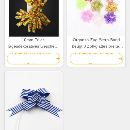
10mm Feier-
Organza-Zug-Stern-Band
Tagesdekoratives Geschenk-
beugt 3 Zoll-glattes breites
Verpackungs-Band-gelockter
Weihnachtsband
Erhalten Sie besten
Erhalten Sie besten
Band-Geschenk-Bogen
Preis
Preis