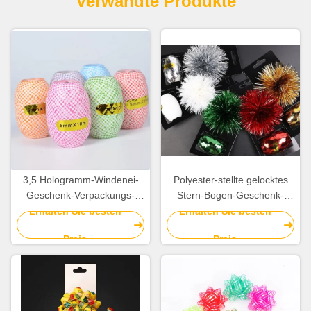
Verwandte Produkte
3,5 Hologramm-Windenei-
Polyester-stellte gelocktes
Geschenk-Verpackungs-
Stern-Bogen-Geschenk-
Band-Streifen-Dekoration
Verpackungs-Band 100%
Erhalten Sie besten
Erhalten Sie besten
des Zoll-pp.
0.5cm für Geburtstags-
Preis
Preis
Dekoration ein