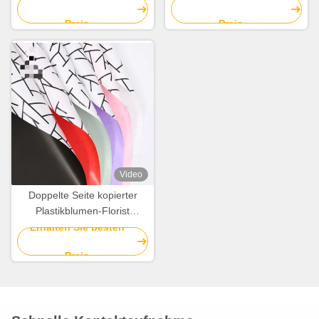
Gewebe-150cmx50cm
Blumenstrauß
Preis
Preis
Video
Doppelte Seite kopierter
Plastikblumen-Florist
Wrapping Paper 58cm*58cm
Erhalten Sie besten
Preis