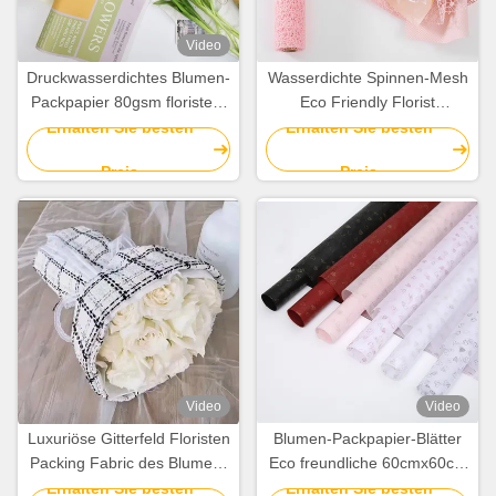
Video
Druckwasserdichtes Blumen-
Wasserdichte Spinnen-Mesh
Packpapier 80gsm floristen-
Eco Friendly Florist
Wrapping Papers
Wrapping-Papier-Rolle
Erhalten Sie besten
Erhalten Sie besten
58cmx58cm
50cm*5Y
Preis
Preis
Video
Video
Luxuriöse Gitterfeld Floristen
Blumen-Packpapier-Blätter
Packing Fabric des Blumen-
Eco freundliche 60cmx60cm
Blumenstrauß-Packpapier-
nicht gesponnene für
Erhalten Sie besten
Erhalten Sie besten