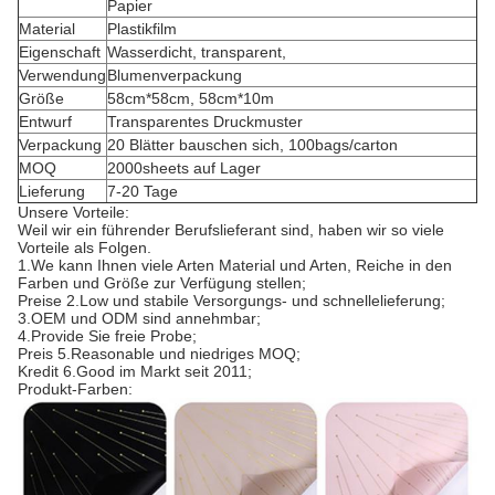
Papier
Material
Plastikfilm
Eigenschaft
Wasserdicht, transparent,
Verwendung
Blumenverpackung
Größe
58cm*58cm, 58cm*10m
Entwurf
Transparentes Druckmuster
Verpackung
20 Blätter bauschen sich, 100bags/carton
MOQ
2000sheets auf Lager
Lieferung
7-20 Tage
Unsere Vorteile:
Weil wir ein führender Berufslieferant sind, haben wir so viele
Vorteile als Folgen.
1.We kann Ihnen viele Arten Material und Arten, Reiche in den
Farben und Größe zur Verfügung stellen;
Preise 2.Low und stabile Versorgungs- und schnellelieferung;
3.OEM und ODM sind annehmbar;
4.Provide Sie freie Probe;
Preis 5.Reasonable und niedriges MOQ;
Kredit 6.Good im Markt seit 2011;
Produkt-Farben: