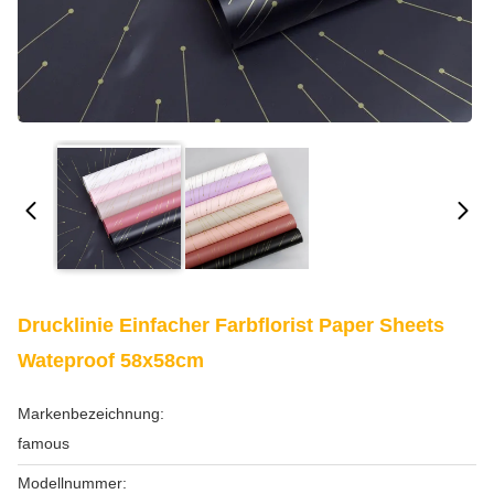
Drucklinie Einfacher Farbflorist Paper Sheets
Wateproof 58x58cm
Markenbezeichnung:
famous
Modellnummer: