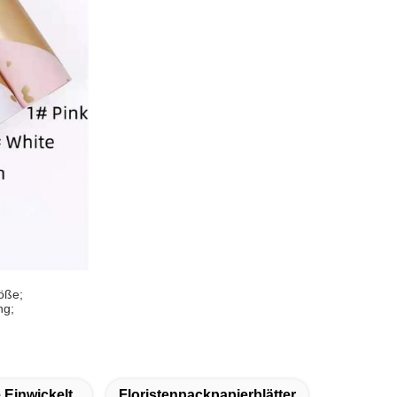
röße;
ng;
 Einwickelt
Floristenpackpapierblätter