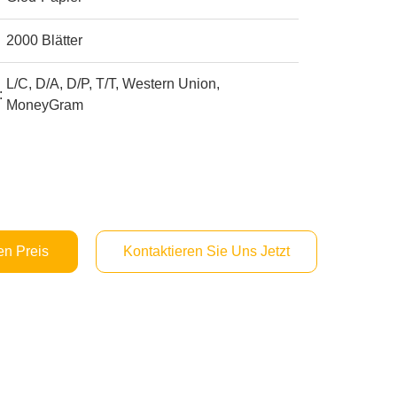
2000 Blätter
L/C, D/A, D/P, T/T, Western Union,
:
MoneyGram
en Preis
Kontaktieren Sie Uns Jetzt