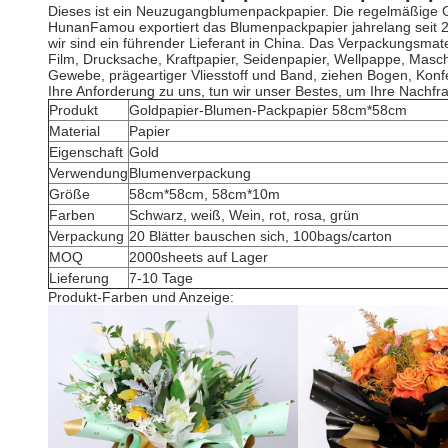
Dieses ist ein Neuzugangblumenpackpapier. Die regelmäßige
HunanFamou exportiert das Blumenpackpapier jahrelang seit 
wir sind ein führender Lieferant in China. Das Verpackungsmate
Film, Drucksache, Kraftpapier, Seidenpapier, Wellpappe, Masc
Gewebe, prägeartiger Vliesstoff und Band, ziehen Bogen, Konfe
Ihre Anforderung zu uns, tun wir unser Bestes, um Ihre Nachfr
Produkt
Goldpapier-Blumen-Packpapier 58cm*58cm
Material
Papier
Eigenschaft
Gold
Verwendung
Blumenverpackung
Größe
58cm*58cm, 58cm*10m
Farben
Schwarz, weiß, Wein, rot, rosa, grün
Verpackung
20 Blätter bauschen sich, 100bags/carton
MOQ
2000sheets auf Lager
Lieferung
7-10 Tage
Produkt-Farben und Anzeige: