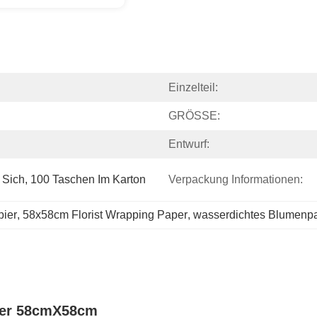
Einzelteil:
GRÖSSE:
Entwurf:
 Sich, 100 Taschen Im Karton
Verpackung Informationen:
pier
, 
58x58cm Florist Wrapping Paper
, 
wasserdichtes Blumenpap
ier 58cmX58cm