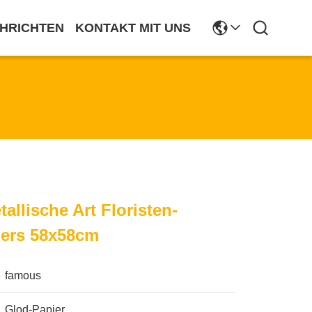
HRICHTEN
KONTAKT MIT UNS
allische Art Floristen-
ers 58x58cm
famous
Glod-Papier