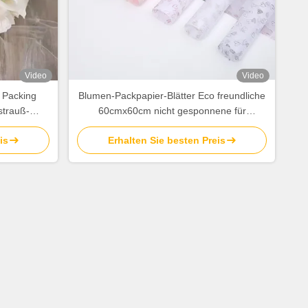
Video
Video
n Packing
Blumen-Packpapier-Blätter Eco freundliche
strauß-
60cmx60cm nicht gesponnene für
mx50cm
Blumenstrauß
is
Erhalten Sie besten Preis