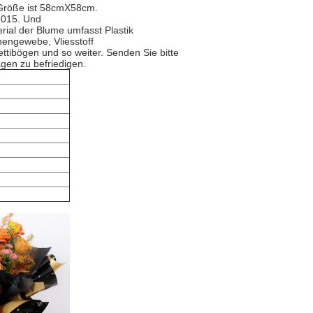
 Größe ist 58cmX58cm.
2015. Und
rial der Blume umfasst Plastik
hengewebe, Vliesstoff
ttibögen und so weiter. Senden Sie bitte
agen zu befriedigen.