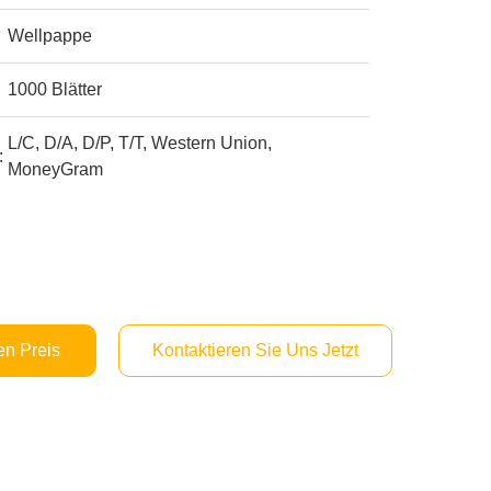
Wellpappe
1000 Blätter
L/C, D/A, D/P, T/T, Western Union,
:
MoneyGram
en Preis
Kontaktieren Sie Uns Jetzt