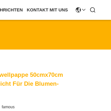
HRICHTEN
KONTAKT MIT UNS
bwellpappe 50cmx70cm
icht Für Die Blumen-
famous