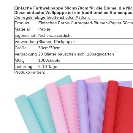
Einfache Farbwellpappe 50cmx70cm für die Blume, die Nic
Diese einfache Wellpappe ist ein traditionelles Blumenpack
Die regelmäßige Größe ist 50cmX70cm.
Produkt
Einfaches Farbe-Curragated-Blumen-Papier 50c
Material
Papier
Eigenschaft
Nicht-wasserdicht
Verwendung
Blumen-Packpapier
Größe
50cm*70cm
Verpackung
20 Blätter bauschen sich, 10bags/carton
MOQ
1000sheets
Lieferung
5-10 Tage
Produkt-Farben: