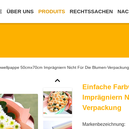
E
ÜBER UNS
PRODUITS
RECHTSSACHEN
NAC
bwellpappe 50cmx70cm Imprägniern Nicht Für Die Blumen-Verpackung
Einfache Far
Imprägniern N
Verpackung
Markenbezeichnung: