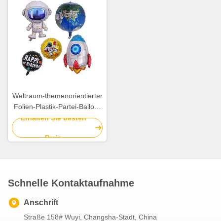
Weltraum-themenorientierter
Folien-Plastik-Partei-Ballon-
Astronaut Rocket Pattern
Erhalten Sie besten
5Pcs
Preis
Schnelle Kontaktaufnahme
Anschrift
Straße 158# Wuyi, Changsha-Stadt, China