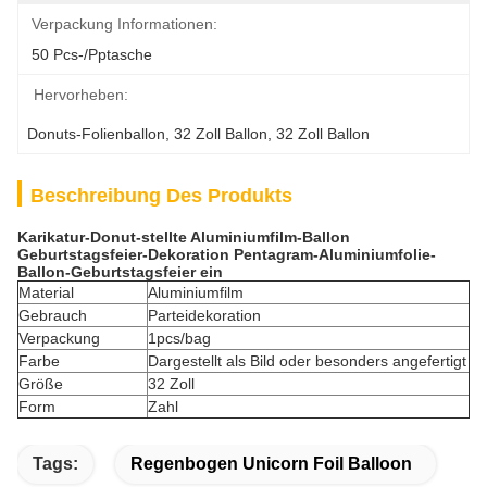
Verpackung Informationen:
50 Pcs-/pptasche
Hervorheben:
Donuts-Folienballon
, 
32 Zoll Ballon
, 
32 Zoll Ballon
Beschreibung Des Produkts
Karikatur-Donut-stellte Aluminiumfilm-Ballon
Geburtstagsfeier-Dekoration Pentagram-Aluminiumfolie-
Ballon-Geburtstagsfeier ein
Material
Aluminiumfilm
Gebrauch
Parteidekoration
Verpackung
1pcs/bag
Farbe
Dargestellt als Bild oder besonders angefertigt
Größe
32 Zoll
Form
Zahl
Tags:
Regenbogen Unicorn Foil Balloon