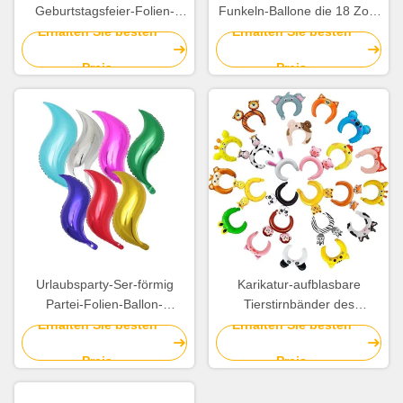
Geburtstagsfeier-Folien-
Funkeln-Ballone die 18 Zoll-
Ballon-Geburtstagsfeier-
Konfetti-Ballone
Erhalten Sie besten
Erhalten Sie besten
Dekoration besonders an
Preis
Preis
Urlaubsparty-Ser-förmig
Karikatur-aufblasbare
Partei-Folien-Ballon-
Tierstirnbänder des
mehrfarbige 24 Zoll-Folien-
Kind24pcs vereiteln Ballone
Erhalten Sie besten
Erhalten Sie besten
Ballone
Soem
Preis
Preis