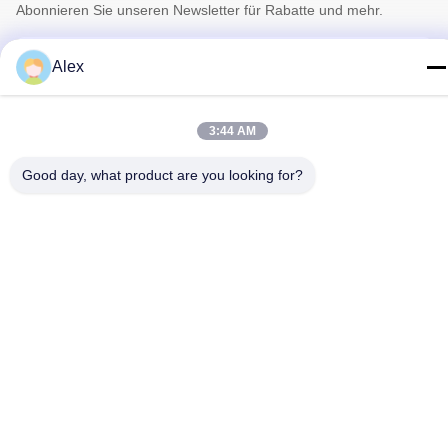
Abonnieren Sie unseren Newsletter für Rabatte und mehr.
Alex
3:44 AM
Good day, what product are you looking for?
Kontakt Mit Uns
Datenschutzrichtlinie
|
Sitemap
| China gut Qualität Florist
Wrapping Paper Lieferant. Urheberrecht © 2022-2026 Hunan
Famous Trading Co., Ltd. - Alle. Alle Rechte vorbehalten.