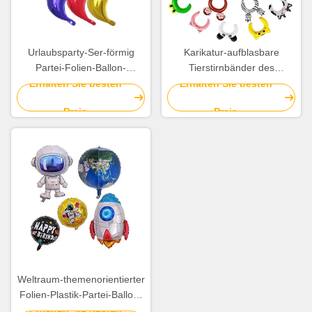
Urlaubsparty-Ser-förmig
Karikatur-aufblasbare
Partei-Folien-Ballon-
Tierstirnbänder des
mehrfarbige 24 Zoll-Folien-
Kind24pcs vereiteln Ballone
Erhalten Sie besten
Erhalten Sie besten
Ballone
Soem
Preis
Preis
Weltraum-themenorientierter
Folien-Plastik-Partei-Ballon-
Astronaut Rocket Pattern
Erhalten Sie besten