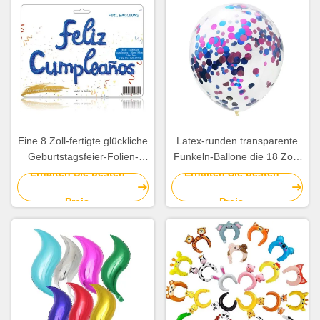
Eine 8 Zoll-fertigte glückliche
Latex-runden transparente
Geburtstagsfeier-Folien-
Funkeln-Ballone die 18 Zoll-
Ballon-Geburtstagsfeier-
Konfetti-Ballone
Erhalten Sie besten
Erhalten Sie besten
Dekoration besonders an
Preis
Preis