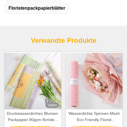
Floristenpackpapierblätter
Verwandte Produkte
Video
Druckwasserdichtes Blumen-
Wasserdichte Spinnen-Mesh
Packpapier 80gsm floristen-
Eco Friendly Florist
Wrapping Papers
Wrapping-Papier-Rolle
Erhalten Sie besten
Erhalten Sie besten