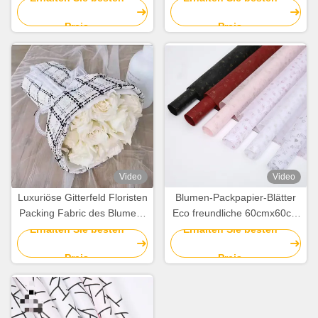
58cmx58cm
50cm*5Y
Preis
Preis
Video
Video
Luxuriöse Gitterfeld Floristen
Blumen-Packpapier-Blätter
Packing Fabric des Blumen-
Eco freundliche 60cmx60cm
Blumenstrauß-Packpapier-
nicht gesponnene für
Erhalten Sie besten
Erhalten Sie besten
Gewebe-150cmx50cm
Blumenstrauß
Preis
Preis