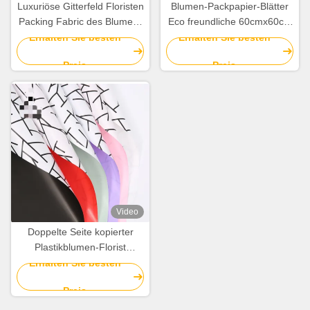
Luxuriöse Gitterfeld Floristen
Blumen-Packpapier-Blätter
Packing Fabric des Blumen-
Eco freundliche 60cmx60cm
Blumenstrauß-Packpapier-
nicht gesponnene für
Erhalten Sie besten
Erhalten Sie besten
Gewebe-150cmx50cm
Blumenstrauß
Preis
Preis
Video
Doppelte Seite kopierter
Plastikblumen-Florist
Wrapping Paper 58cm*58cm
Erhalten Sie besten
Preis