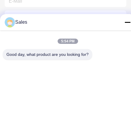
Sales
5:54 PM
Kontakt Mit Uns
Good day, what product are you looking for?
Datenschutzrichtlinie
|
Sitemap
| China gut Qualität Florist
Wrapping Paper Lieferant. Urheberrecht © 2022-2026 Hunan
Famous Trading Co., Ltd. - Alle. Alle Rechte vorbehalten.