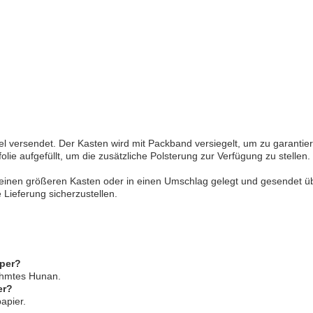
el versendet. Der Kasten wird mit Packband versiegelt, um zu garantie
folie aufgefüllt, um die zusätzliche Polsterung zur Verfügung zu stell
n einen größeren Kasten oder in einen Umschlag gelegt und gesendet 
 Lieferung sicherzustellen.
aper?
ühmtes Hunan.
er?
apier.