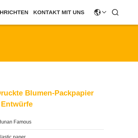
HRICHTEN
KONTAKT MIT UNS
uckte Blumen-Packpapier
 Entwürfe
Hunan Famous
lastic paper