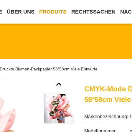
E
ÜBER UNS
PRODUITS
RECHTSSACHEN
NAC
ruckte Blumen-Packpapier 58*58cm Viele Entwürfe
CMYK-Mode Dr
58*58cm Viele
Markenbezeichnung:
Modellnummer:
p