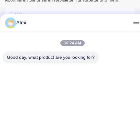
Abonnieren Sie unseren Newsletter für Rabatte und mehr.
Alex
10:24 AM
Good day, what product are you looking for?
Kontakt Mit Uns
Datenschutzrichtlinie
|
Sitemap
| China gut Qualität Florist
Wrapping Paper Lieferant. Urheberrecht © 2022-2026 Hunan
Famous Trading Co., Ltd. - Alle. Alle Rechte vorbehalten.