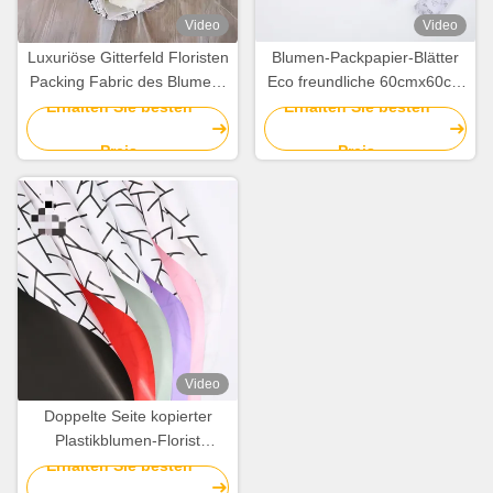
Video
Video
Luxuriöse Gitterfeld Floristen
Blumen-Packpapier-Blätter
Packing Fabric des Blumen-
Eco freundliche 60cmx60cm
Blumenstrauß-Packpapier-
nicht gesponnene für
Erhalten Sie besten
Erhalten Sie besten
Gewebe-150cmx50cm
Blumenstrauß
Preis
Preis
Video
Doppelte Seite kopierter
Plastikblumen-Florist
Wrapping Paper 58cm*58cm
Erhalten Sie besten