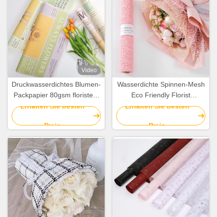
Video
Druckwasserdichtes Blumen-
Wasserdichte Spinnen-Mesh
Packpapier 80gsm floristen-
Eco Friendly Florist
Wrapping Papers
Wrapping-Papier-Rolle
Erhalten Sie besten
Erhalten Sie besten
58cmx58cm
50cm*5Y
Preis
Preis