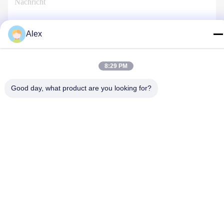
Alex
Kontakt Mit Uns
8:29 PM
Good day, what product are you looking for?
Datenschutzrichtlinie
|
Sitemap
| China gut Qualität Florist
Wrapping Paper Lieferant. Urheberrecht © 2022-2026 Hunan
Famous Trading Co., Ltd. - Alle. Alle Rechte vorbehalten.