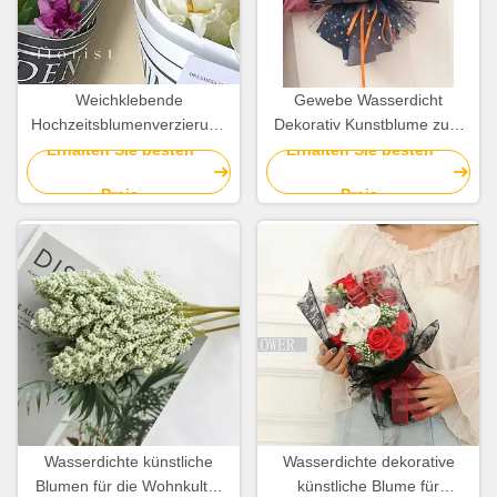
Weichklebende
Gewebe Wasserdicht
Hochzeitsblumenverzierung
Dekorativ Kunstblume zum
aus Kunststoff für besondere
Dekorieren
Erhalten Sie besten
Erhalten Sie besten
Anlässe
Preis
Preis
Wasserdichte künstliche
Wasserdichte dekorative
Blumen für die Wohnkultur
künstliche Blume für