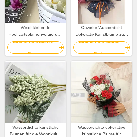
Weichklebende
Gewebe Wasserdicht
Hochzeitsblumenverzierung
Dekorativ Kunstblume zum
aus Kunststoff für besondere
Dekorieren
Erhalten Sie besten
Erhalten Sie besten
Anlässe
Preis
Preis
Wasserdichte künstliche
Wasserdichte dekorative
Blumen für die Wohnkultur
künstliche Blume für