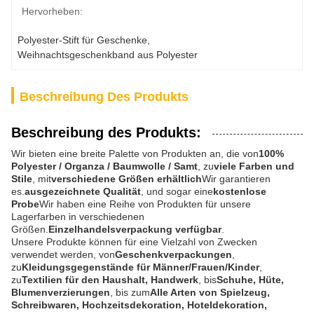
Hervorheben:
Polyester-Stift für Geschenke
, 
Weihnachtsgeschenkband aus Polyester
Beschreibung Des Produkts
Beschreibung des Produkts:
Wir bieten eine breite Palette von Produkten an, die von
100%
Polyester / Organza / Baumwolle / Samt
, zu
viele Farben und
Stile
, mit
verschiedene Größen erhältlich
Wir garantieren
es.
ausgezeichnete Qualität
, und sogar eine
kostenlose
Probe
Wir haben eine Reihe von Produkten für unsere
Lagerfarben in verschiedenen
Größen.
Einzelhandelsverpackung verfügbar
.
Unsere Produkte können für eine Vielzahl von Zwecken
verwendet werden, von
Geschenkverpackungen
,
zu
Kleidungsgegenstände für Männer/Frauen/Kinder
,
zu
Textilien für den Haushalt, Handwerk
, bis
Schuhe, Hüte,
Blumenverzierungen
, bis zum
Alle Arten von Spielzeug,
Schreibwaren, Hochzeitsdekoration, Hoteldekoration,