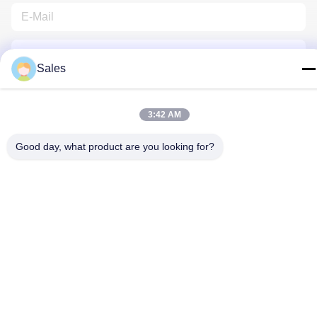
Sales
3:42 AM
Kontakt Mit Uns
Good day, what product are you looking for?
Datenschutzrichtlinie
|
Sitemap
| China gut Qualität Florist
Wrapping Paper Lieferant. Urheberrecht © 2022-2026 Hunan
Famous Trading Co., Ltd. - Alle. Alle Rechte vorbehalten.