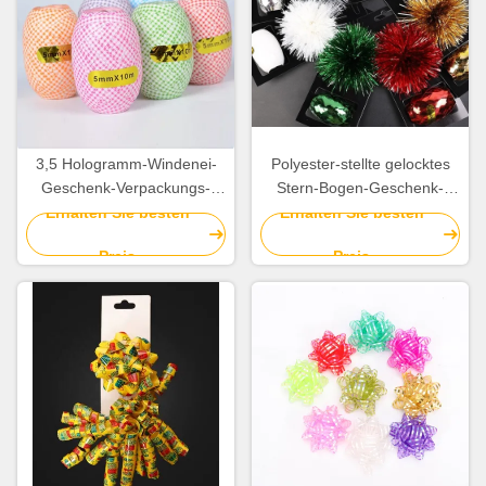
3,5 Hologramm-Windenei-
Polyester-stellte gelocktes
Geschenk-Verpackungs-
Stern-Bogen-Geschenk-
Band-Streifen-Dekoration
Verpackungs-Band 100%
Erhalten Sie besten
Erhalten Sie besten
des Zoll-pp.
0.5cm für Geburtstags-
Preis
Preis
Dekoration ein