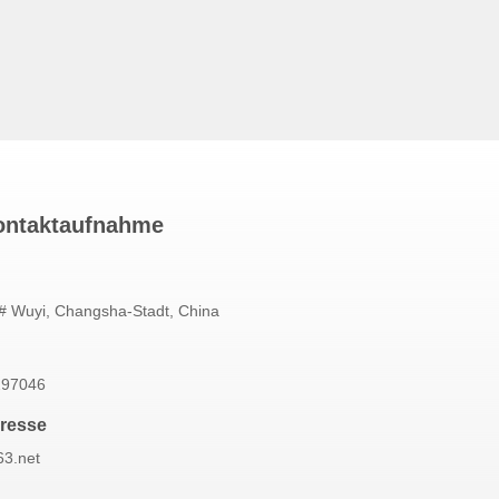
ontaktaufnahme
# Wuyi, Changsha-Stadt, China
297046
dresse
3.net