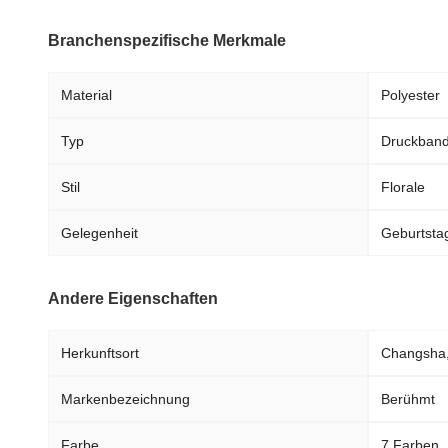
Branchenspezifische Merkmale
Material
Polyester
Typ
Druckban
Stil
Florale
Gelegenheit
Geburtsta
Andere Eigenschaften
Herkunftsort
Changsha,
Markenbezeichnung
Berühmt
Farbe
7 Farben