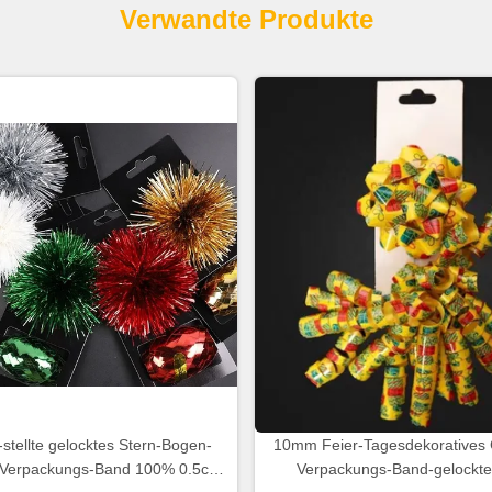
Verwandte Produkte
-stellte gelocktes Stern-Bogen-
10mm Feier-Tagesdekoratives
Verpackungs-Band 100% 0.5cm
Verpackungs-Band-gelockte