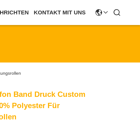
HRICHTEN
KONTAKT MIT UNS
ungsrollen
ffon Band Druck Custom
0% Polyester Für
ollen