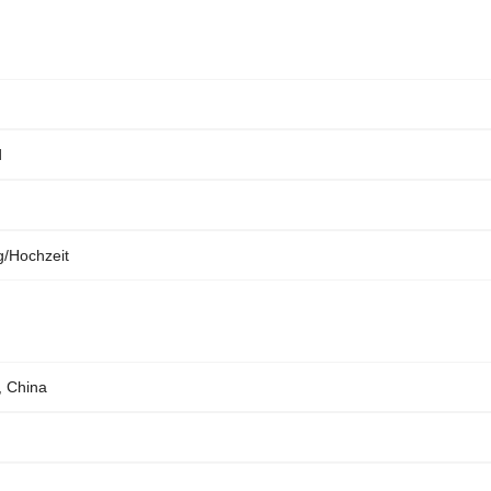
d
g/Hochzeit
 China