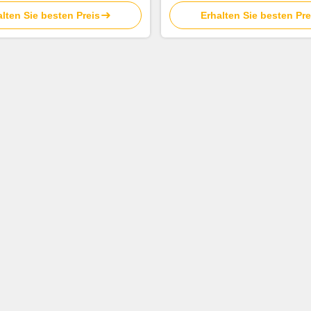
Geburtstags-Dekoration ein
Geschenk-Bogen
lten Sie besten Preis
Erhalten Sie besten Pre