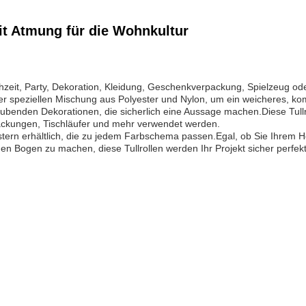
eit Atmung für die Wohnkultur
zeit, Party, Dekoration, Kleidung, Geschenkverpackung, Spielzeug oder
er speziellen Mischung aus Polyester und Nylon, um ein weicheres, ko
aubenden Dekorationen, die sicherlich eine Aussage machen.Diese Tullro
ackungen, Tischläufer und mehr verwendet werden.
ustern erhältlich, die zu jedem Farbschema passen.Egal, ob Sie Ihrem 
 Bogen zu machen, diese Tullrollen werden Ihr Projekt sicher perfek