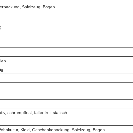
verpackung, Spielzeug, Bogen
g
llen
ig
v, schrumpffest, faltenfrei, statisch
 Wohnkultur, Kleid, Geschenkepackung, Spielzeug, Bogen