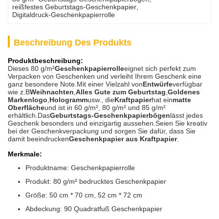
reißfestes Geburtstags-Geschenkpapier
, 
Digitaldruck-Geschenkpapierrolle
Beschreibung Des Produkts
Produktbeschreibung:
Dieses 80 g/m²
Geschenkpapierrolle
eignet sich perfekt zum
Verpacken von Geschenken und verleiht Ihrem Geschenk eine
ganz besondere Note.Mit einer Vielzahl von
Entwürfe
verfügbar
wie z.B
Weihnachten
,
Alles Gute zum Geburtstag
,
Goldenes
Markenlogo
,
Hologramm
usw., die
Kraftpapier
hat ein
matte
Oberfläche
und ist in 60 g/m², 80 g/m² und 85 g/m²
erhältlich.Das
Geburtstags-Geschenkpapierbögen
lässt jedes
Geschenk besonders und einzigartig aussehen.Seien Sie kreativ
bei der Geschenkverpackung und sorgen Sie dafür, dass Sie
damit beeindrucken
Geschenkpapier aus Kraftpapier
.
Merkmale:
Produktname: Geschenkpapierrolle
Produkt: 80 g/m² bedrucktes Geschenkpapier
Größe: 50 cm * 70 cm, 52 cm * 72 cm
Abdeckung: 90 Quadratfuß Geschenkpapier