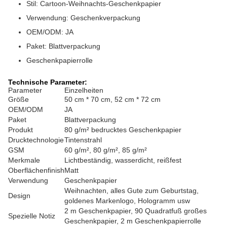
Stil: Cartoon-Weihnachts-Geschenkpapier
Verwendung: Geschenkverpackung
OEM/ODM: JA
Paket: Blattverpackung
Geschenkpapierrolle
Technische Parameter:
Parameter
Einzelheiten
Größe
50 cm * 70 cm, 52 cm * 72 cm
OEM/ODM
JA
Paket
Blattverpackung
Produkt
80 g/m² bedrucktes Geschenkpapier
Drucktechnologie
Tintenstrahl
GSM
60 g/m², 80 g/m², 85 g/m²
Merkmale
Lichtbeständig, wasserdicht, reißfest
Oberflächenfinish
Matt
Verwendung
Geschenkpapier
Weihnachten, alles Gute zum Geburtstag,
Design
goldenes Markenlogo, Hologramm usw
2 m Geschenkpapier, 90 Quadratfuß großes
Spezielle Notiz
Geschenkpapier, 2 m Geschenkpapierrolle