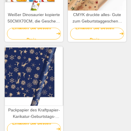
Weißer Dinosaurier kopierte
CMYK druckte alles- Gute
50CMX70CM, die Geschenk
zum Geburtstaggeschenk-
Papierrolle für Spielwaren-
Packpapier des Geschenk-
Erhalten Sie besten
Erhalten Sie besten
Paket einwickeln
Verpackungs-Papier-
Preis
Preis
Rollen60gsm
Packpapier des Kraftpapier-
Karikatur-Geburtstags-
Packpapier-Blatt-
Erhalten Sie besten
Weihnachten8gsm