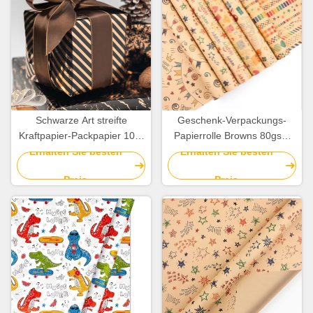
Schwarze Art streifte
Geschenk-Verpackungs-
Kraftpapier-Packpapier 10m
Papierrolle Browns 80gsm
rollen Weihnachtspapier
Kraftpapier bedeckt
Erhalten Sie besten
Erhalten Sie besten
Soem
50X70cm alles- Gute zum
Preis
Preis
Geburtstagmuster